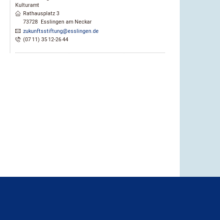
Kulturamt
Rathausplatz 3
73728
Esslingen am Neckar
zukunftsstiftung@esslingen.de
(07
11) 35
12-26
44